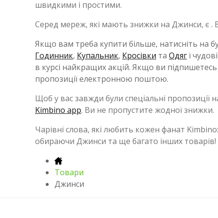
швидкими і простими.
Серед мереж, які мають знижки на Джинси, є . 
Якщо вам треба купити більше, натисніть на бу
Годинник
,
Купальник
,
Кросівки
та
Одяг
і чудов
в курсі найкращих акцій. Якщо ви підпишетесь
пропозиції електронною поштою.
Щоб у вас завжди були спеціальні пропозиції н
Kimbino app
. Ви не пропустите жодної знижки.
Чарівні слова, які любить кожен фанат Kimbino
обираючи Джинси та ще багато інших товарів! В
Товари
Джинси