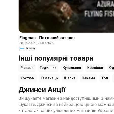
Flagman - Поточний каталог
28.07.2026
-
21.09.2026
Flagman
Інші популярні товари
Рюкзак
Годинник
Купальник
Кросівки
Од
Костюм
Гаманець
Шапка
Панама
Топ
Джинси Акції
Ви шукаєте магазин з найдоступнішими цінами
шукаєте. Джинси за найкращою ціною можна зна
каталогах ваших улюблених магазинів України і