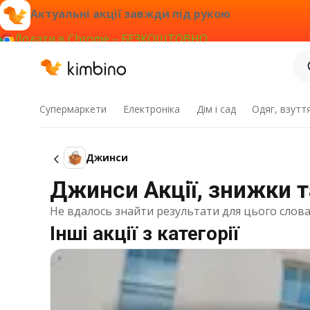
Актуальні акції завжди під рукою
Додати в Chrome – БЕЗКОШТОВНО
Супермаркети
Електроніка
Дім і сад
Одяг, взутт
Джинси
Джинси Акції, знижки т
Не вдалось знайти результати для цього слова
Інші акції з категорії