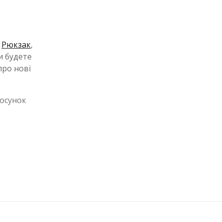
а
Рюкзак
,
и будете
про нові
тосунок