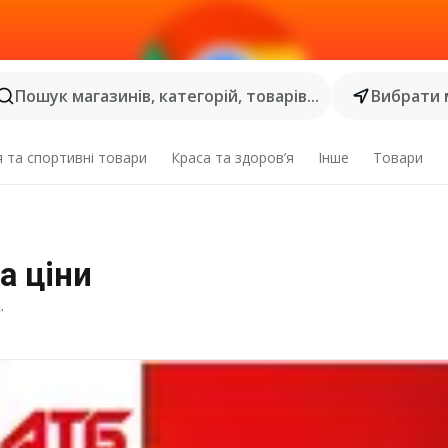
Пошук магазинів, категорій, товарів...
Вибрати 
я та спортивні товари
Краса та здоров’я
Інше
Товари
а ціни
.