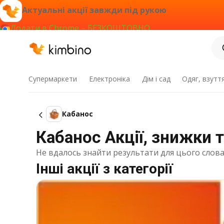
Актуальні акції завжди під рукою
Додати в Chrome – БЕЗКОШТОВНО
Супермаркети
Електроніка
Дім і сад
Одяг, взутт
Кабаноc
Кабаноc Акції, знижки т
Не вдалось знайти результати для цього слова
Інші акції з категорії