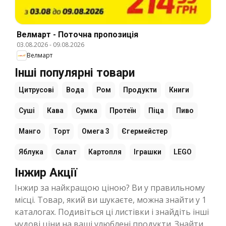
Велмарт - Поточна пропозиція
03.08.2026
-
09.08.2026
Велмарт
Інші популярні товари
Цитрусові
Вода
Ром
Продукти
Книги
Суші
Кава
Сумка
Протеїн
Піца
Пиво
Манго
Торт
Омега 3
Єгермейстер
Яблука
Салат
Картопля
Іграшки
LEGO
Інжир Акції
Інжир за найкращою ціною? Ви у правильному
місці. Товар, який ви шукаєте, можна знайти у 1
каталогах. Подивіться ці листівки і знайдіть інші
чудові ціни на ваші улюблені продукти. Знайти