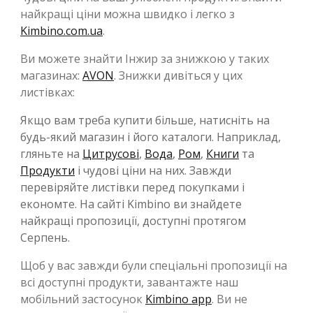
найкращі ціни можна швидко і легко з
Kimbino.com.ua
.
Ви можете знайти Інжир за знижкою у таких
магазинах:
AVON
. Знижки дивіться у цих
листівках:
Якщо вам треба купити більше, натисніть на
будь-який магазин і його каталоги. Наприклад,
гляньте на
Цитрусові
,
Вода
,
Ром
,
Книги
та
Продукти
і чудові ціни на них. Завжди
перевіряйте листівки перед покупками і
економте. На сайті Kimbino ви знайдете
найкращі пропозиції, доступні протягом
Серпень.
Щоб у вас завжди були спеціальні пропозиції на
всі доступні продукти, завантажте наш
мобільний застосунок
Kimbino app
. Ви не