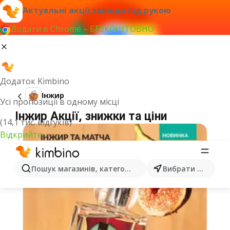
Актуальні акції завжди під рукою
Додати в Chrome – БЕЗКОШТОВНО
Додаток Kimbino
Інжир
Усі пропозиції в одному місці
Інжир Акції, знижки та ціни
(14,1 тис. відгуків)
Відкрийте
Пошук магазинів, категорій, товарів...
Вибрати місто