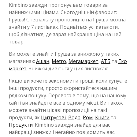
Kimbino завжди пропонує вам товари за
найнижчими цінами. Сьогоднішній фаворит:
Груша! Спеціальну пропозицію на Груша можна
знайти у 7 листівках. Подивіться усі каталоги,
щоб дізнатися, де зараз найкраща ціна на цей
товар.
Ви можете знайти Груша за знижкою у таких
магазинах:
Ашан
,
Metro
,
Мегамаркет
,
АТБ
та
Еко
маркет
. Знижки дивіться у цих листівках:
Якщо ви хочете зекономити гроші, коли купуєте
інші продукти, просто скористайтеся нашим
рядком пошуку. Перевага в тому, що на нашому
сайті ви знайдете все в одному місці. Ви також
можете знайти цікаві пропозиції на такі
продукти, як
Цитрусові
,
Вода
,
Ром
,
Книги
та
Продукти
. Kimbino завжди знайде для вас
найкращі знижки і негайно повідомить вас.