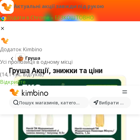
Актуальні акції завжди під рукою
Додати в Chrome – БЕЗКОШТОВНО
Додаток Kimbino
Груша
Усі пропозиції в одному місці
Груша Акції, знижки та ціни
(14,1 тис. відгуків)
Відкрийте
Пошук магазинів, категорій, товарів...
Вибрати місто