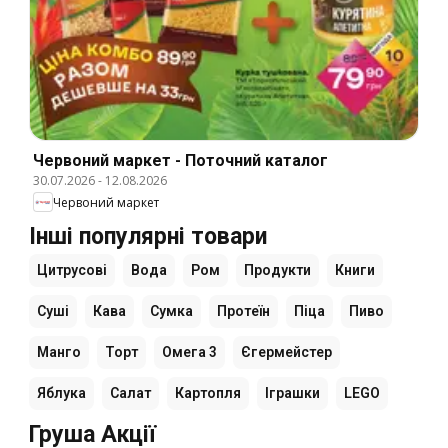
Червоний маркет - Поточний каталог
30.07.2026
-
12.08.2026
Червоний маркет
Інші популярні товари
Цитрусові
Вода
Ром
Продукти
Книги
Суші
Кава
Сумка
Протеїн
Піца
Пиво
Манго
Торт
Омега 3
Єгермейстер
Яблука
Салат
Картопля
Іграшки
LEGO
Груша Акції