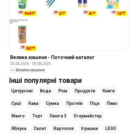
Велика кишеня - Поточний каталог
03.08.2026
-
09.08.2026
Велика кишеня
Інші популярні товари
Цитрусові
Вода
Ром
Продукти
Книги
Суші
Кава
Сумка
Протеїн
Піца
Пиво
Манго
Торт
Омега 3
Єгермейстер
Яблука
Салат
Картопля
Іграшки
LEGO