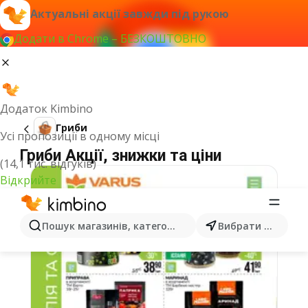
Актуальні акції завжди під рукою
Додати в Chrome – БЕЗКОШТОВНО
Додаток Kimbino
Гриби
Усі пропозиції в одному місці
Гриби Акції, знижки та ціни
(14,1 тис. відгуків)
Відкрийте
Пошук магазинів, категорій, товарів...
Вибрати місто