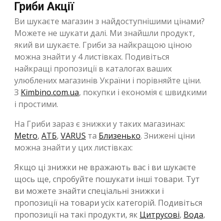
Гриби Акції
Ви шукаєте магазин з найдоступнішими цінами?
Можете не шукати далі. Ми знайшли продукт,
який ви шукаєте. Гриби за найкращою ціною
можна знайти у 4 листівках. Подивіться
найкращі пропозиції в каталогах ваших
улюблених магазинів України і порівняйте ціни.
З
Kimbino.com.ua
, покупки і економія є швидкими
і простими.
На Гриби зараз є знижки у таких магазинах:
Metro
,
АТБ
,
VARUS
та
Близенько
. Знижені ціни
можна знайти у цих листівках:
Якщо ці знижки не вражають вас і ви шукаєте
щось ще, спробуйте пошукати інші товари. Тут
ви можете знайти спеціальні знижки і
пропозиції на товари усіх категорій. Подивіться
пропозиції на такі продукти, як
Цитрусові
,
Вода
,