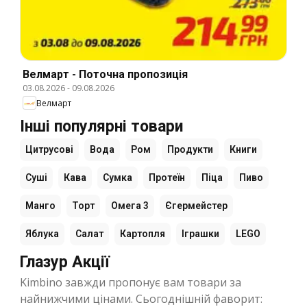
Велмарт - Поточна пропозиція
03.08.2026
-
09.08.2026
Велмарт
Інші популярні товари
Цитрусові
Вода
Ром
Продукти
Книги
Суші
Кава
Сумка
Протеїн
Піца
Пиво
Манго
Торт
Омега 3
Єгермейстер
Яблука
Салат
Картопля
Іграшки
LEGO
Глазур Акції
Kimbino завжди пропонує вам товари за
найнижчими цінами. Сьогоднішній фаворит: