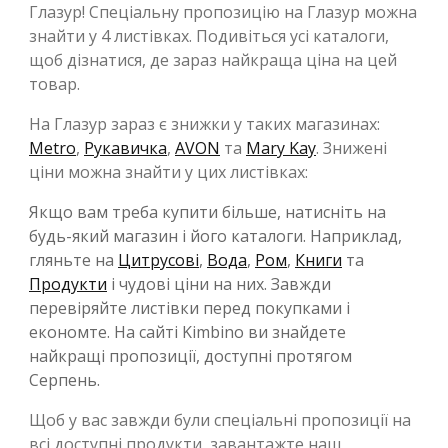
Глазур! Спеціальну пропозицію на Глазур можна
знайти у 4 листівках. Подивіться усі каталоги,
щоб дізнатися, де зараз найкраща ціна на цей
товар.
На Глазур зараз є знижки у таких магазинах:
Metro
,
Рукавичка
,
AVON
та
Mary Kay
. Знижені
ціни можна знайти у цих листівках:
Якщо вам треба купити більше, натисніть на
будь-який магазин і його каталоги. Наприклад,
гляньте на
Цитрусові
,
Вода
,
Ром
,
Книги
та
Продукти
і чудові ціни на них. Завжди
перевіряйте листівки перед покупками і
економте. На сайті Kimbino ви знайдете
найкращі пропозиції, доступні протягом
Серпень.
Щоб у вас завжди були спеціальні пропозиції на
всі доступні продукти, завантажте наш