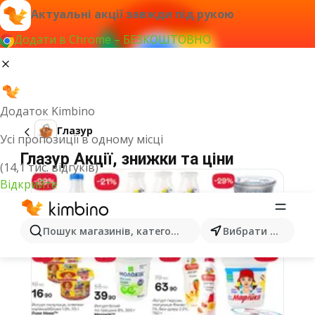
Актуальні акції завжди під рукою
Додати в Chrome – БЕЗКОШТОВНО
Додаток Kimbino
Глазур
Усі пропозиції в одному місці
Глазур Акції, знижки та ціни
(14,1 тис. відгуків)
Відкрийте
Пошук магазинів, категорій, товарів...
Вибрати місто