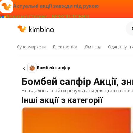
Актуальні акції завжди під рукою
Додати в Chrome – БЕЗКОШТОВНО
Супермаркети
Електроніка
Дім і сад
Одяг, взутт
Бомбей сапфір
Бомбей сапфір Акції, з
Не вдалось знайти результати для цього слова
Інші акції з категорії