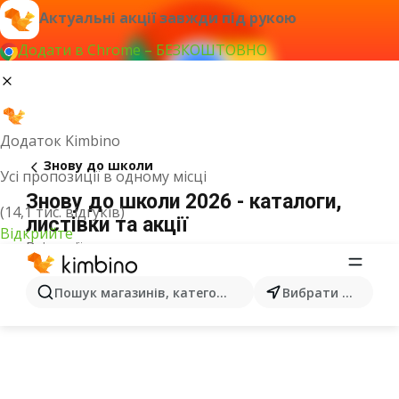
Актуальні акції завжди під рукою
Додати в Chrome – БЕЗКОШТОВНО
Додаток Kimbino
Знову до школи
Усі пропозиції в одному місці
Знову до школи 2026 - каталоги,
(14,1 тис. відгуків)
листівки та акції
Відкрийте
Всі акції
ОГОЛОШЕННЯ
Пошук магазинів, категорій, товарів...
Вибрати місто