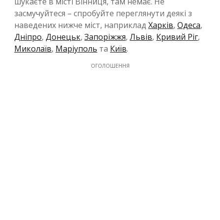
шукаєте в місті Вінниця, там немає. Не
засмучуйтеся – спробуйте переглянути деякі з
наведених нижче міст, наприклад
Харків
,
Одеса
,
Дніпро
,
Донецьк
,
Запоріжжя
,
Львів
,
Кривий Ріг
,
Миколаїв
,
Маріуполь
та
Київ
.
ОГОЛОШЕННЯ