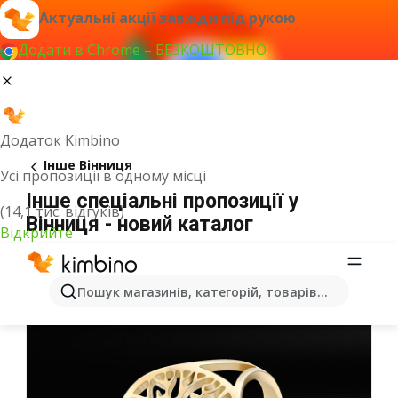
Актуальні акції завжди під рукою
Додати в Chrome – БЕЗКОШТОВНО
Додаток Kimbino
Інше Вінниця
Усі пропозиції в одному місці
Інше спеціальні пропозиції у
(14,1 тис. відгуків)
Вінниця - новий каталог
Відкрийте
Пошук магазинів, категорій, товарів...