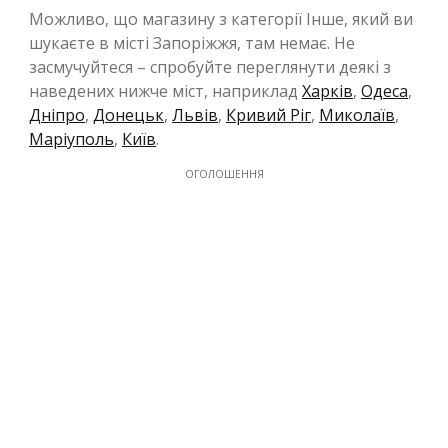
Можливо, що магазину з категорії Інше, який ви
шукаєте в місті Запоріжжя, там немає. Не
засмучуйтеся – спробуйте переглянути деякі з
наведених нижче міст, наприклад
Харків
,
Одеса
,
Дніпро
,
Донецьк
,
Львів
,
Кривий Ріг
,
Миколаїв
,
Маріуполь
,
Київ
.
ОГОЛОШЕННЯ