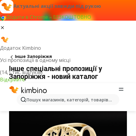
Актуальні акції завжди під рукою
Додати в Chrome – БЕЗКОШТОВНО
Додаток Kimbino
Інше Запоріжжя
Усі пропозиції в одному місці
Інше спеціальні пропозиції у
(14,1 тис. відгуків)
Запоріжжя - новий каталог
Відкрийте
Пошук магазинів, категорій, товарів...