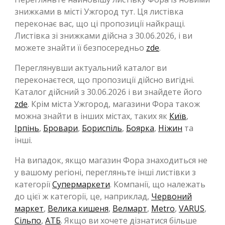
знижками в місті Ужгород тут. Ця листівка
переконає вас, що ці пропозиції найкращі.
Листівка зі знижками дійсна з 30.06.2026, і ви
можете знайти її безпосередньо
zde
.
Переглянувши актуальний каталог ви
переконаєтеся, що пропозиції дійсно вигідні.
Каталог дійсний з 30.06.2026 і ви знайдете його
zde
. Крім міста Ужгород, магазини Фора також
можна знайти в інших містах, таких як
Київ
,
Ірпінь
,
Бровари
,
Бориспіль
,
Боярка
,
Ніжин
та
інші.
На випадок, якщо магазин Фора знаходиться не
у вашому регіоні, перегляньте інші листівки з
категорії
Супермаркети
. Компанії, що належать
до цієї ж категорії, це, наприклад,
Червоний
маркет
,
Велика кишеня
,
Велмарт
,
Metro
,
VARUS
,
Сільпо
,
АТБ
. Якщо ви хочете дізнатися більше