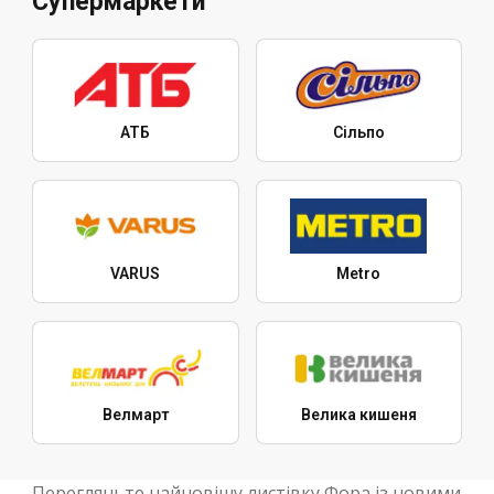
Супермаркети
АТБ
Сільпо
VARUS
Metro
Велмарт
Велика кишеня
Перегляньте найновішу листівку Фора із новими