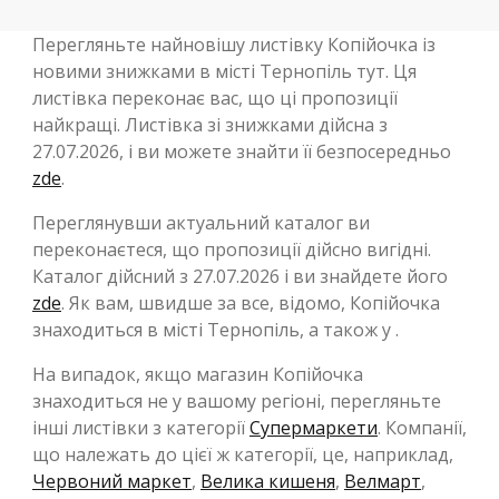
Перегляньте найновішу листівку Копійочка із
новими знижками в місті Тернопіль тут. Ця
листівка переконає вас, що ці пропозиції
найкращі. Листівка зі знижками дійсна з
27.07.2026, і ви можете знайти її безпосередньо
zde
.
Переглянувши актуальний каталог ви
переконаєтеся, що пропозиції дійсно вигідні.
Каталог дійсний з 27.07.2026 і ви знайдете його
zde
. Як вам, швидше за все, відомо, Копійочка
знаходиться в місті Тернопіль, а також у .
На випадок, якщо магазин Копійочка
знаходиться не у вашому регіоні, перегляньте
інші листівки з категорії
Супермаркети
. Компанії,
що належать до цієї ж категорії, це, наприклад,
Червоний маркет
,
Велика кишеня
,
Велмарт
,