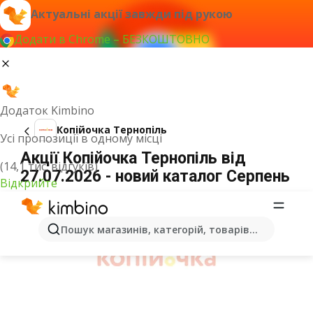
Актуальні акції завжди під рукою
Додати в Chrome – БЕЗКОШТОВНО
Додаток Kimbino
Копійочка Тернопіль
Усі пропозиції в одному місці
Акції Копійочка Тернопіль від
(14,1 тис. відгуків)
27.07.2026 - новий каталог Серпень
Відкрийте
ОГОЛОШЕННЯ
Пошук магазинів, категорій, товарів...