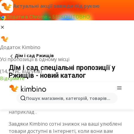
Актуальні акції завжди під рукою
Додати в Chrome – БЕЗКОШТОВНО
Додаток Kimbino
Дім і сад Ржищів
Усі пропозиції в одному місці
Дім і сад спеціальні пропозиції у
(14,1 тис. відгуків)
Ржищів - новий каталог
Відкрийте
У Дім і сад ми зібрали листівки з товарами
Пошук магазинів, категорій, товарів...
багатьох брендів, які доступні в місті Ржищів,
наприклад .
Завдяки Kimbino сотні знижок на ваші улюблені
товари доступні в Інтернеті, коли вони вам