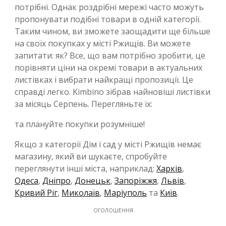
потрібні. Однак роздрібні мережі часто можуть
пропонувати подібні товари в одній категорії.
Таким чином, ви зможете заощадити ще більше
на своїх покупках у місті Ржищів. Ви можете
запитати: як? Все, що вам потрібно зробити, це
порівняти ціни на окремі товари в актуальних
листівках і вибрати найкращі пропозиції. Це
справді легко. Kimbino зібрав найновіші листівки
за місяць Серпень. Перегляньте їх:
та плануйте покупки розумніше!
Якщо з категорії Дім і сад у місті Ржищів немає
магазину, який ви шукаєте, спробуйте
переглянути інші міста, наприклад:
Харків
,
Одеса
,
Дніпро
,
Донецьк
,
Запоріжжя
,
Львів
,
Кривий Ріг
,
Миколаїв
,
Маріуполь
та
Київ
.
ОГОЛОШЕННЯ