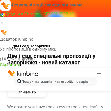
Актуальні акції завжди під рукою
Додати в Chrome – БЕЗКОШТОВНО
Додаток Kimbino
Дім і сад Запоріжжя
Усі пропозиції в одному місці
Дім і сад спеціальні пропозиції у
(14,1 тис. відгуків)
Запоріжжя - новий каталог
Відкрийте
Пошук магазинів, категорій, товарів...
Эпицентр
We ensure you have the access to the latest leaflets