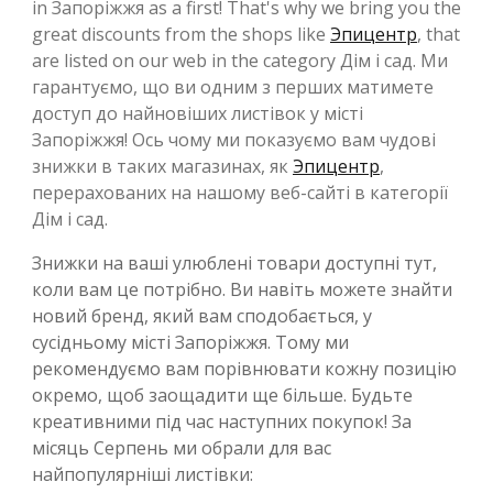
in Запоріжжя as a first! That's why we bring you the
great discounts from the shops like
Эпицентр
, that
are listed on our web in the category Дім і сад. Ми
гарантуємо, що ви одним з перших матимете
доступ до найновіших листівок у місті
Запоріжжя! Ось чому ми показуємо вам чудові
знижки в таких магазинах, як
Эпицентр
,
перерахованих на нашому веб-сайті в категорії
Дім і сад.
Знижки на ваші улюблені товари доступні тут,
коли вам це потрібно. Ви навіть можете знайти
новий бренд, який вам сподобається, у
сусідньому місті Запоріжжя. Тому ми
рекомендуємо вам порівнювати кожну позицію
окремо, щоб заощадити ще більше. Будьте
креативними під час наступних покупок! За
місяць Серпень ми обрали для вас
найпопулярніші листівки: