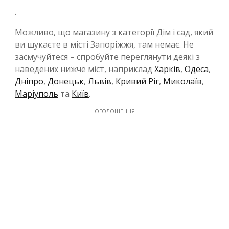
.
Можливо, що магазину з категорії Дім і сад, який
ви шукаєте в місті Запоріжжя, там немає. Не
засмучуйтеся – спробуйте переглянути деякі з
наведених нижче міст, наприклад
Харків
,
Одеса
,
Дніпро
,
Донецьк
,
Львів
,
Кривий Ріг
,
Миколаїв
,
Маріуполь
та
Київ
.
ОГОЛОШЕННЯ