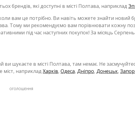
атьох брендів, які доступні в місті Полтава, наприклад
Эп
 коли вам це потрібно. Ви навіть можете знайти новий б
олтава. Тому ми рекомендуємо вам порівнювати кожну по
ативними під час наступних покупок! За місяць Серпень
ий ви шукаєте в місті Полтава, там немає. Не засмучуйтес
е міст, наприклад
Харків
,
Одеса
,
Дніпро
,
Донецьк
,
Запор
ОГОЛОШЕННЯ