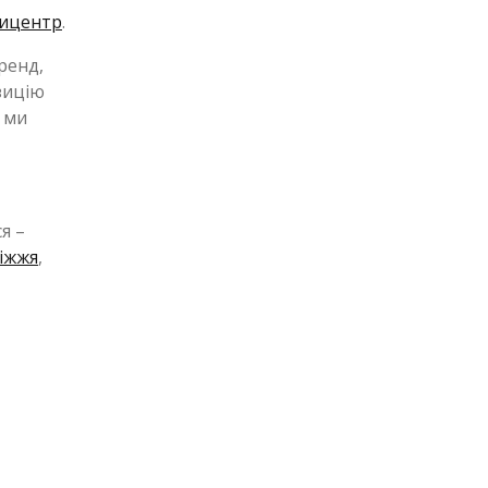
ицентр
.
ренд,
зицію
 ми
я –
іжжя
,