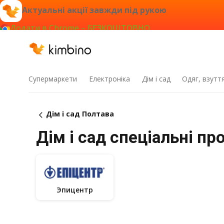
Актуальні акції завжди під рукою
Додати в Chrome – БЕЗКОШТОВНО
Супермаркети
Електроніка
Дім і сад
Одяг, взутт
Дім і сад Полтава
Дім і сад спеціальні пр
Эпицентр