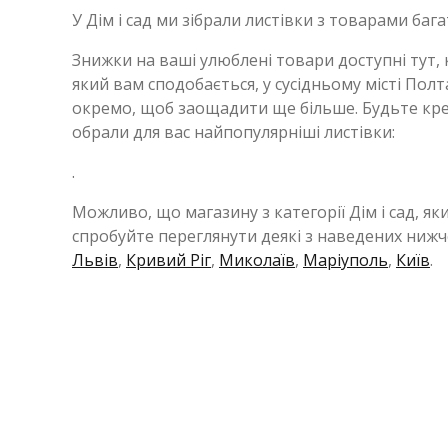
У Дім і сад ми зібрали листівки з товарами баг
Знижки на ваші улюблені товари доступні тут,
який вам сподобається, у сусідньому місті П
окремо, щоб заощадити ще більше. Будьте кре
обрали для вас найпопулярніші листівки:
.
Можливо, що магазину з категорії Дім і сад, як
спробуйте переглянути деякі з наведених нижч
Львів
,
Кривий Ріг
,
Миколаїв
,
Маріуполь
,
Київ
.