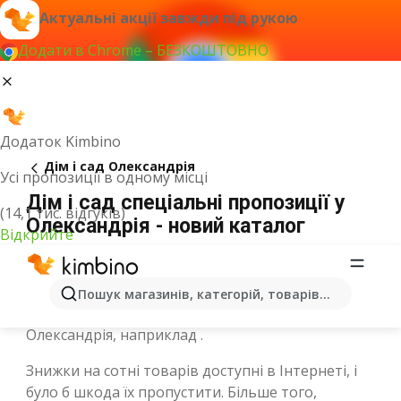
Актуальні акції завжди під рукою
Додати в Chrome – БЕЗКОШТОВНО
Додаток Kimbino
Дім і сад Олександрія
Усі пропозиції в одному місці
Дім і сад спеціальні пропозиції у
(14,1 тис. відгуків)
Олександрія - новий каталог
Відкрийте
У Дім і сад ми зібрали листівки з товарами
Пошук магазинів, категорій, товарів...
багатьох брендів, які доступні в місті
Олександрія, наприклад .
Знижки на сотні товарів доступні в Інтернеті, і
було б шкода їх пропустити. Більше того,