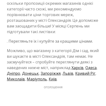
оскільки пропозиції окремих магазинів однієї
категорії часто схожі, ми рекомендуємо
порівнювати ціни торгових мереж,
розташованих у місті Олександрія. Це допоможе
вам заощадити більше! У місяці Серпень ми
підготували такі листівки:
. Перегляньте їх і купуйте за кращими цінами.
Можливо, що магазину з категорії Дім і сад, який
ви шукаєте в місті Олександрія, там немає. Не
засмучуйтеся – спробуйте переглянути деякі з
наведених нижче міст, наприклад
Харків
,
Одеса
,
Дніпро
,
Донецьк
,
Запоріжжя
,
Львів
,
Кривий Ріг
,
Миколаїв
,
Маріуполь
,
Київ
.
ОГОЛОШЕННЯ