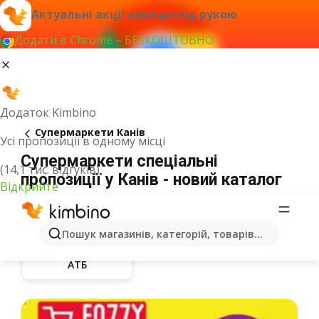
Актуальні акції завжди під рукою
Додати в Chrome – БЕЗКОШТОВНО
Додаток Kimbino
Супермаркети Канів
Усі пропозиції в одному місці
Супермаркети спеціальні
(14,1 тис. відгуків)
пропозиції у Канів - новий каталог
Відкрийте
Пошук магазинів, категорій, товарів...
АТБ