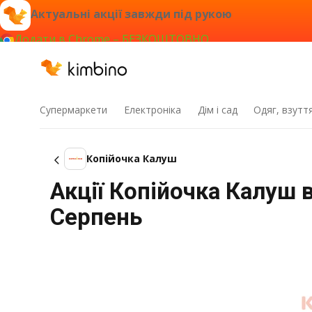
Актуальні акції завжди під рукою
Додати в Chrome – БЕЗКОШТОВНО
Супермаркети
Електроніка
Дім і сад
Одяг, взутт
Копійочка Калуш
Акції Копійочка Калуш в
Серпень