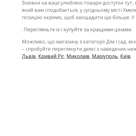
Знижки на ваші улюблені товари доступні тут,
який вам сподобається, у сусідньому місті Х
позицію окремо, щоб заощадити ще більше. У м
. Перегляньте їх і купуйте за кращими цінами.
Можливо, що магазину з категорії Дім і сад, я
– спробуйте переглянути деякі з наведених ни
Львів
,
Кривий Ріг
,
Миколаїв
,
Маріуполь
,
Київ
.