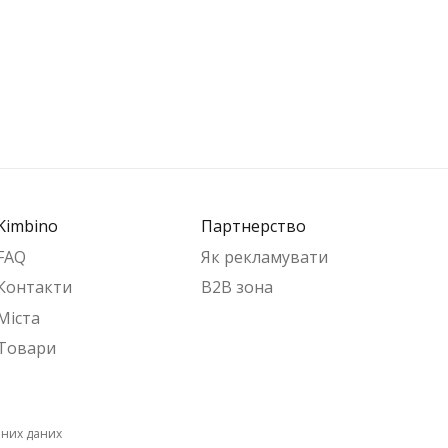
Kimbino
Партнерство
FAQ
Як рекламувати
Контакти
B2B зона
Міста
Товари
них даних