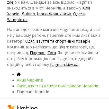
zde
. Як вам, швидше за все, відомо, Flagman
знаходиться в місті Чернігів, а також у
Київ
,
Харків
,
Дніпро
,
Івано-Франківськ
,
Одеса
,
Запоріжжя
.
На випадок, якщо магазин Flagman знаходиться
не у вашому регіоні, перегляньте інші листівки з
категорії
Одяг, взуття та спортивні товари
.
Компанії, що належать до цієї ж категорії, це,
наприклад,
Flagman
,
Zara
. Якщо ви не знайшли
потрібну інформацію про Flagman, відвідайте
офіційну веб-сторінку
flagman.kiev.ua
.
Акції Чернігів
Одяг, взуття та спортивні товари Чернігів
Flagman Чернігів