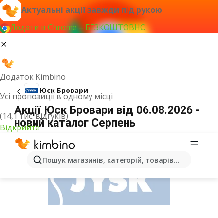
Актуальні акції завжди під рукою
Додати в Chrome – БЕЗКОШТОВНО
Додаток Kimbino
Юск Бровари
Усі пропозиції в одному місці
Акції Юск Бровари від 06.08.2026 -
(14,1 тис. відгуків)
новий каталог Серпень
Відкрийте
ОГОЛОШЕННЯ
Пошук магазинів, категорій, товарів...