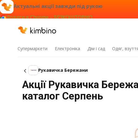
Актуальні акції завжди під рукою
Додати в Chrome – БЕЗКОШТОВНО
Супермаркети
Електроніка
Дім і сад
Одяг, взутт
Рукавичка Бережани
Акції Рукавичка Бережа
каталог Серпень