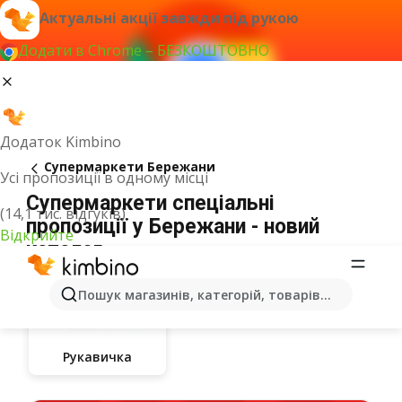
Актуальні акції завжди під рукою
Додати в Chrome – БЕЗКОШТОВНО
Додаток Kimbino
Супермаркети Бережани
Усі пропозиції в одному місці
Супермаркети спеціальні
(14,1 тис. відгуків)
пропозиції у Бережани - новий
Відкрийте
каталог
Пошук магазинів, категорій, товарів...
Рукавичка