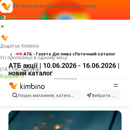
Актуальні акції завжди під рукою
Додати в Chrome – БЕЗКОШТОВНО
Додаток Kimbino
АТБ - Газета Дні пива cПоточний каталог
Усі пропозиції в одному місці
АТБ акції | 10.06.2026 - 16.06.2026 |
(14,1 тис. відгуків)
новий каталог
Відкрийте
ОГОЛОШЕННЯ
Пошук магазинів, категорій, товарів...
Вибрати місто