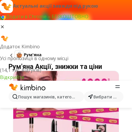
Актуальні акції завжди під рукою
Додати в Chrome – БЕЗКОШТОВНО
Додаток Kimbino
Рум'яна
Усі пропозиції в одному місці
Рум'яна Акції, знижки та ціни
(14,1 тис. відгуків)
Відкрийте
Пошук магазинів, категорій, товарів...
Вибрати місто