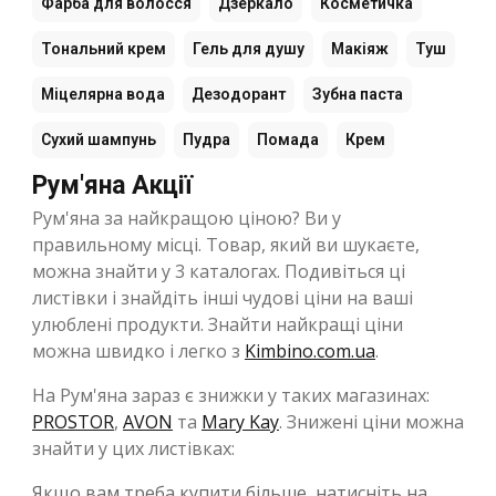
Фарба для волосся
Дзеркало
Косметичка
Тональний крем
Гель для душу
Макіяж
Туш
Міцелярна вода
Дезодорант
Зубна паста
Сухий шампунь
Пудра
Помада
Крем
Рум'яна Акції
Рум'яна за найкращою ціною? Ви у
правильному місці. Товар, який ви шукаєте,
можна знайти у 3 каталогах. Подивіться ці
листівки і знайдіть інші чудові ціни на ваші
улюблені продукти. Знайти найкращі ціни
можна швидко і легко з
Kimbino.com.ua
.
На Рум'яна зараз є знижки у таких магазинах:
PROSTOR
,
AVON
та
Mary Kay
. Знижені ціни можна
знайти у цих листівках:
Якщо вам треба купити більше, натисніть на