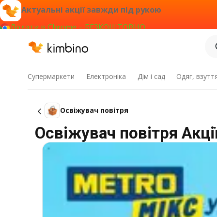
Актуальні акції завжди під рукою
Додати в Chrome – БЕЗКОШТОВНО
Супермаркети
Електроніка
Дім і сад
Одяг, взутт
Освіжувач повітря
Освіжувач повітря Акції