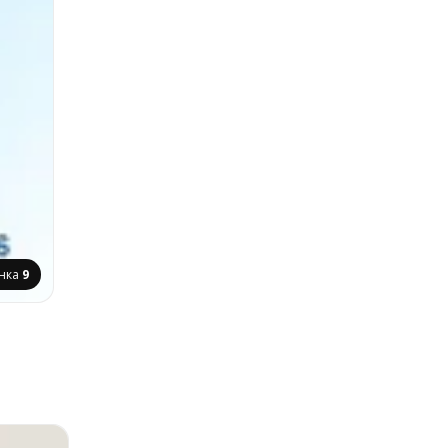
інка
9