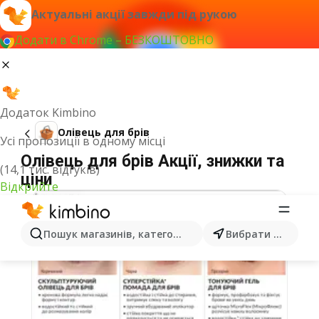
Актуальні акції завжди під рукою
Додати в Chrome – БЕЗКОШТОВНО
Додаток Kimbino
Олівець для брів
Усі пропозиції в одному місці
Олівець для брів Акції, знижки та
(14,1 тис. відгуків)
ціни
Відкрийте
Пошук магазинів, категорій, товарів...
Вибрати місто