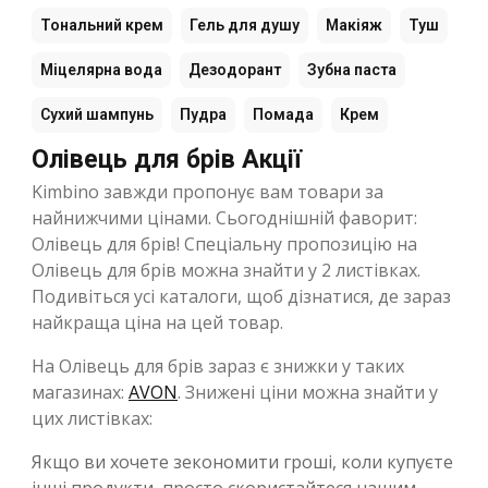
Тональний крем
Гель для душу
Макіяж
Туш
Міцелярна вода
Дезодорант
Зубна паста
Сухий шампунь
Пудра
Помада
Крем
Олівець для брів Акції
Kimbino завжди пропонує вам товари за
найнижчими цінами. Сьогоднішній фаворит:
Олівець для брів! Спеціальну пропозицію на
Олівець для брів можна знайти у 2 листівках.
Подивіться усі каталоги, щоб дізнатися, де зараз
найкраща ціна на цей товар.
На Олівець для брів зараз є знижки у таких
магазинах:
AVON
. Знижені ціни можна знайти у
цих листівках:
Якщо ви хочете зекономити гроші, коли купуєте
інші продукти, просто скористайтеся нашим