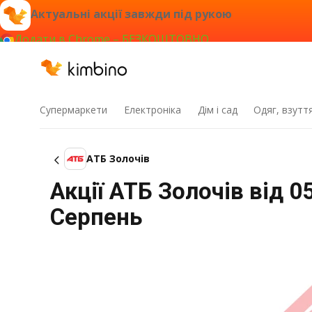
Актуальні акції завжди під рукою
Додати в Chrome – БЕЗКОШТОВНО
Супермаркети
Електроніка
Дім і сад
Одяг, взутт
АТБ Золочів
Акції АТБ Золочів від 0
Серпень