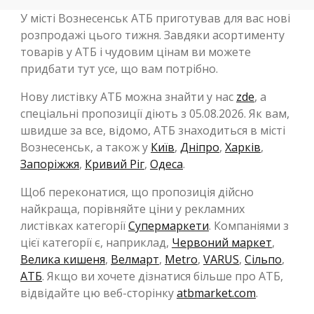
У місті Вознесенськ АТБ приготував для вас нові
розпродажі цього тижня. Завдяки асортименту
товарів у АТБ і чудовим цінам ви можете
придбати тут усе, що вам потрібно.
Нову листівку АТБ можна знайти у нас
zde
, а
спеціальні пропозиції діють з 05.08.2026. Як вам,
швидше за все, відомо, АТБ знаходиться в місті
Вознесенськ, а також у
Київ
,
Дніпро
,
Харків
,
Запоріжжя
,
Кривий Ріг
,
Одеса
.
Щоб переконатися, що пропозиція дійсно
найкраща, порівняйте ціни у рекламних
листівках категорії
Супермаркети
. Компаніями з
цієї категорії є, наприклад,
Червоний маркет
,
Велика кишеня
,
Велмарт
,
Metro
,
VARUS
,
Сільпо
,
АТБ
. Якщо ви хочете дізнатися більше про АТБ,
відвідайте цю веб-сторінку
atbmarket.com
.