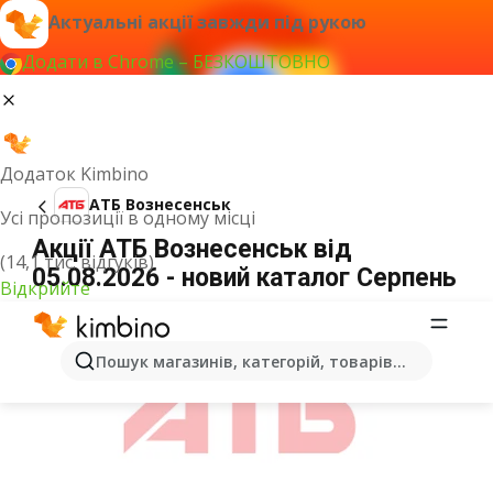
Актуальні акції завжди під рукою
Додати в Chrome – БЕЗКОШТОВНО
Додаток Kimbino
АТБ Вознесенськ
Усі пропозиції в одному місці
Акції АТБ Вознесенськ від
(14,1 тис. відгуків)
05.08.2026 - новий каталог Серпень
Відкрийте
ОГОЛОШЕННЯ
Пошук магазинів, категорій, товарів...