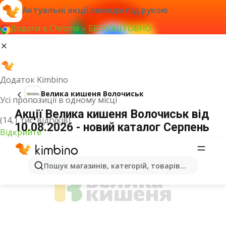
Актуальні акції завжди під рукою
Додати в Chrome – БЕЗКОШТОВНО
Додаток Kimbino
Велика кишеня Волочиськ
Усі пропозиції в одному місці
Акції Велика кишеня Волочиськ від
(14,1 тис. відгуків)
10.08.2026 - новий каталог Серпень
Відкрийте
ОГОЛОШЕННЯ
Пошук магазинів, категорій, товарів...