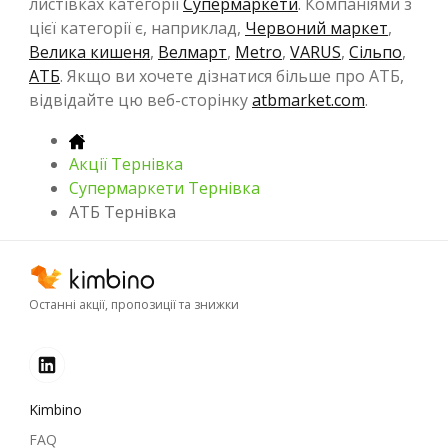
листівках категорії
Супермаркети
. Компаніями з
цієї категорії є, наприклад,
Червоний маркет
,
Велика кишеня
,
Велмарт
,
Metro
,
VARUS
,
Сільпо
,
АТБ
. Якщо ви хочете дізнатися більше про АТБ,
відвідайте цю веб-сторінку
atbmarket.com
.
Акції Тернівка
Супермаркети Тернівка
АТБ Тернівка
Останні акції, пропозиції та знижки
Kimbino
FAQ