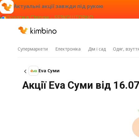
Актуальні акції завжди під рукою
Додати в Chrome – БЕЗКОШТОВНО
Супермаркети
Електроніка
Дім і сад
Одяг, взутт
Eva Суми
Акції Eva Суми від 16.0