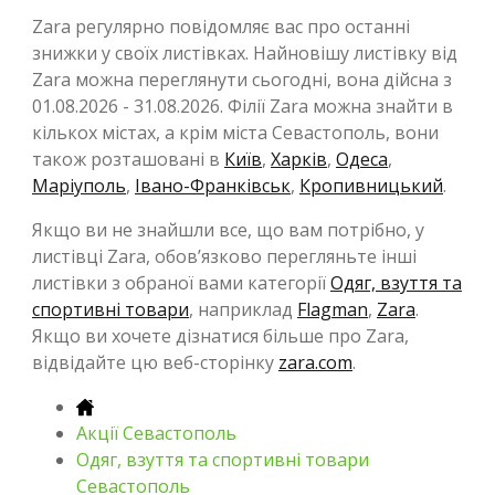
Zara регулярно повідомляє вас про останні
знижки у своїх листівках. Найновішу листівку від
Zara можна переглянути сьогодні, вона дійсна з
01.08.2026 - 31.08.2026. Філії Zara можна знайти в
кількох містах, а крім міста Севастополь, вони
також розташовані в
Київ
,
Харків
,
Одеса
,
Маріуполь
,
Івано-Франківськ
,
Кропивницький
.
Якщо ви не знайшли все, що вам потрібно, у
листівці Zara, обов’язково перегляньте інші
листівки з обраної вами категорії
Одяг, взуття та
спортивні товари
, наприклад
Flagman
,
Zara
.
Якщо ви хочете дізнатися більше про Zara,
відвідайте цю веб-сторінку
zara.com
.
Акції Севастополь
Одяг, взуття та спортивні товари
Севастополь