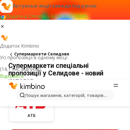
Актуальні акції завжди під рукою
Додати в Chrome – БЕЗКОШТОВНО
Додаток Kimbino
Супермаркети Селидове
Усі пропозиції в одному місці
Супермаркети спеціальні
(14,1 тис. відгуків)
пропозиції у Селидове - новий
Відкрийте
каталог
Пошук магазинів, категорій, товарів...
АТБ