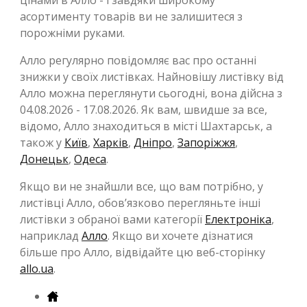
асортименту товарів ви не залишитеся з
порожніми руками.
Алло регулярно повідомляє вас про останні
знижки у своїх листівках. Найновішу листівку від
Алло можна переглянути сьогодні, вона дійсна з
04.08.2026 - 17.08.2026. Як вам, швидше за все,
відомо, Алло знаходиться в місті Шахтарськ, а
також у
Київ
,
Харків
,
Дніпро
,
Запоріжжя
,
Донецьк
,
Одеса
.
Якщо ви не знайшли все, що вам потрібно, у
листівці Алло, обов’язково перегляньте інші
листівки з обраної вами категорії
Електроніка
,
наприклад
Алло
. Якщо ви хочете дізнатися
більше про Алло, відвідайте цю веб-сторінку
allo.ua
.