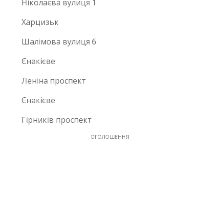
Ніколаєва вулиця 1
Харцизьк
Шалімова вулиця 6
Єнакієве
Леніна проспект
Єнакієве
Гірників проспект
ОГОЛОШЕННЯ