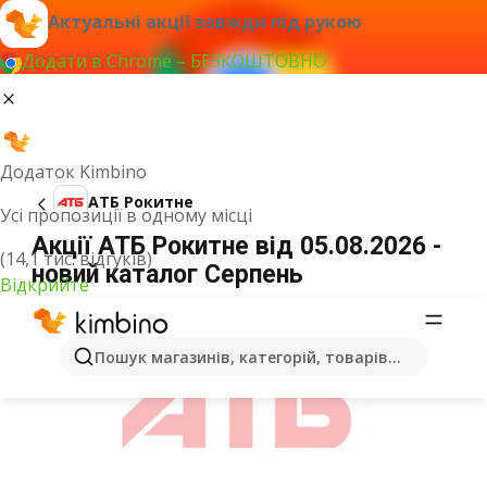
Актуальні акції завжди під рукою
Додати в Chrome – БЕЗКОШТОВНО
Додаток Kimbino
АТБ Рокитне
Усі пропозиції в одному місці
Акції АТБ Рокитне від 05.08.2026 -
(14,1 тис. відгуків)
новий каталог Серпень
Відкрийте
ОГОЛОШЕННЯ
Пошук магазинів, категорій, товарів...