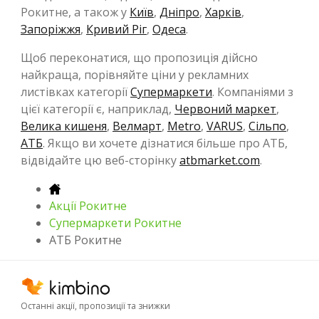
Рокитне, а також у
Київ
,
Дніпро
,
Харків
,
Запоріжжя
,
Кривий Ріг
,
Одеса
.
Щоб переконатися, що пропозиція дійсно
найкраща, порівняйте ціни у рекламних
листівках категорії
Супермаркети
. Компаніями з
цієї категорії є, наприклад,
Червоний маркет
,
Велика кишеня
,
Велмарт
,
Metro
,
VARUS
,
Сільпо
,
АТБ
. Якщо ви хочете дізнатися більше про АТБ,
відвідайте цю веб-сторінку
atbmarket.com
.
Акції Рокитне
Супермаркети Рокитне
АТБ Рокитне
Останні акції, пропозиції та знижки