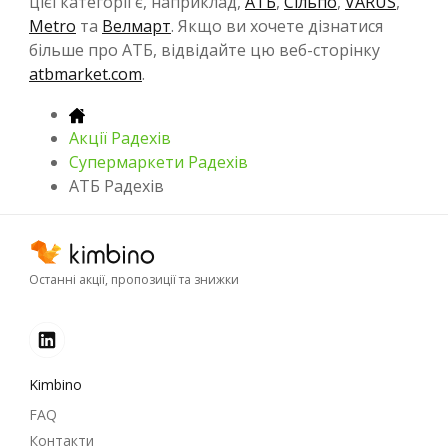
цієї категорії є, наприклад,
АТБ
,
Сільпо
,
VARUS
,
Metro
та
Велмарт
. Якщо ви хочете дізнатися
більше про АТБ, відвідайте цю веб-сторінку
atbmarket.com
.
Акції Радехів
Супермаркети Радехів
АТБ Радехів
Останні акції, пропозиції та знижки
Kimbino
FAQ
Контакти