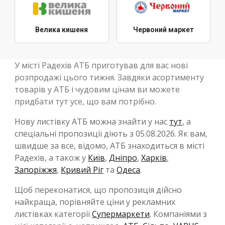
Велика кишеня
Червоний маркет
У місті Радехів АТБ приготував для вас нові
розпродажі цього тижня. Завдяки асортименту
товарів у АТБ і чудовим цінам ви можете
придбати тут усе, що вам потрібно.
Нову листівку АТБ можна знайти у нас
тут
, а
спеціальні пропозиції діють з 05.08.2026. Як вам,
швидше за все, відомо, АТБ знаходиться в місті
Радехів, а також у
Київ
,
Дніпро
,
Харків
,
Запоріжжя
,
Кривий Ріг
та
Одеса
.
Щоб переконатися, що пропозиція дійсно
найкраща, порівняйте ціни у рекламних
листівках категорії
Супермаркети
. Компаніями з