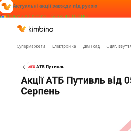
Актуальні акції завжди під рукою
Додати в Chrome – БЕЗКОШТОВНО
Супермаркети
Електроніка
Дім і сад
Одяг, взутт
АТБ Путивль
Акції АТБ Путивль від 0
Серпень