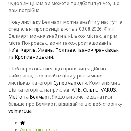
чудовим цінам ви можете придбати тут усе, що
вам потрібно.
Нову листівку Велмарт можна знайти у нас
тут
, а
спеціальні пропозиції діють з 03.08.2026. Філії
Велмарт можна знайти в кількох містах, а крім
міста Покровськ, вони також розташовані в
Київ
,
Харків
,
Умань
,
Полтава
,
Івано-Франківськ
та
Кропивницький
.
Щоб переконатися, що пропозиція дійсно
найкраща, порівняйте ціни у рекламних
листівках категорії
Супермаркети
. Компаніями з
цієї категорії є, наприклад,
АТБ
,
Сільпо
,
VARUS
,
Metro
та
Велмарт
. Якщо ви хочете дізнатися
більше про Велмарт, відвідайте цю веб-сторінку
velmart.ua
.
Акції Покровськ