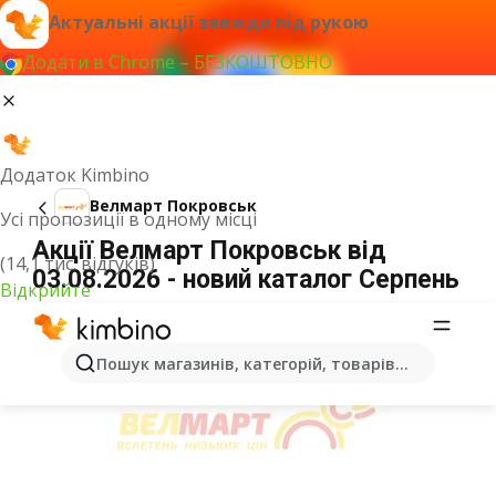
Актуальні акції завжди під рукою
Додати в Chrome – БЕЗКОШТОВНО
Додаток Kimbino
Велмарт Покровськ
Усі пропозиції в одному місці
Акції Велмарт Покровськ від
(14,1 тис. відгуків)
03.08.2026 - новий каталог Серпень
Відкрийте
ОГОЛОШЕННЯ
Пошук магазинів, категорій, товарів...