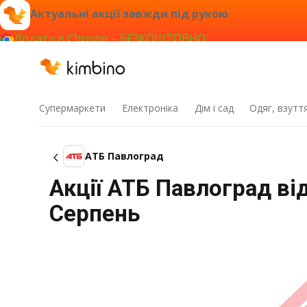
Актуальні акції завжди під рукою
Додати в Chrome – БЕЗКОШТОВНО
Супермаркети
Електроніка
Дім і сад
Одяг, взутт
АТБ Павлоград
Акції АТБ Павлоград від
Серпень