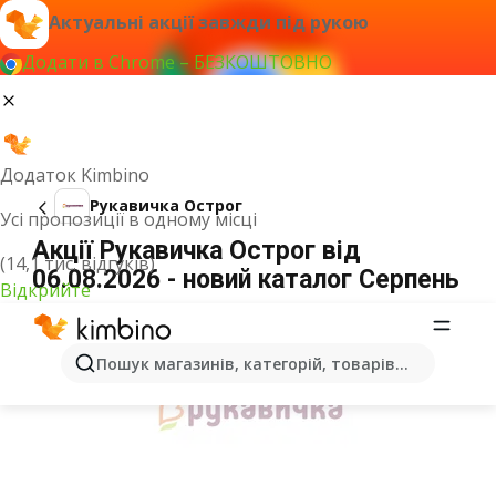
Актуальні акції завжди під рукою
Додати в Chrome – БЕЗКОШТОВНО
Додаток Kimbino
Рукавичка Острог
Усі пропозиції в одному місці
Акції Рукавичка Острог від
(14,1 тис. відгуків)
06.08.2026 - новий каталог Серпень
Відкрийте
ОГОЛОШЕННЯ
Пошук магазинів, категорій, товарів...