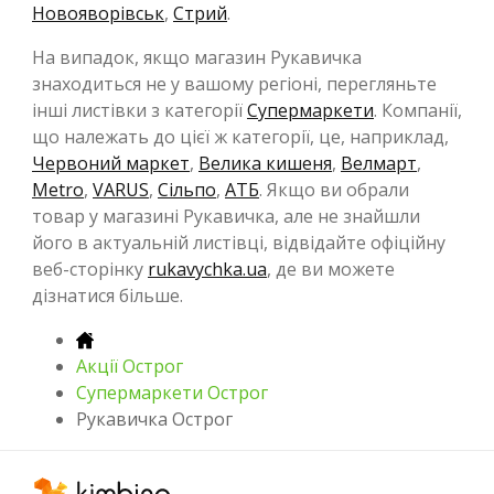
Новояворівськ
,
Стрий
.
На випадок, якщо магазин Рукавичка
знаходиться не у вашому регіоні, перегляньте
інші листівки з категорії
Супермаркети
. Компанії,
що належать до цієї ж категорії, це, наприклад,
Червоний маркет
,
Велика кишеня
,
Велмарт
,
Metro
,
VARUS
,
Сільпо
,
АТБ
. Якщо ви обрали
товар у магазині Рукавичка, але не знайшли
його в актуальній листівці, відвідайте офіційну
веб-сторінку
rukavychka.ua
, де ви можете
дізнатися більше.
Акції Острог
Супермаркети Острог
Рукавичка Острог