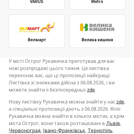
VARUS
Metro
Велмарт
Велика кишеня
У місті Острог Рукавичка приготував для вас
нові розпродажі цього тижня. Ця листівка
переконає вас, що ці пропозиції найкращі.
Листівка зі знижками дійсна з 06.08.2026, і ви
можете знайти її безпосередньо
zde
.
Нову листівку Рукавичка можна знайти у нас
zde
,
а спеціальні пропозиції діють з 06.08.2026. Філії
Рукавичка можна знайти в кількох містах, а крім
міста Острог, вони також розташовані в
Львів
,
Червоноград
,
Івано-Франківськ
,
Тернопіль
,