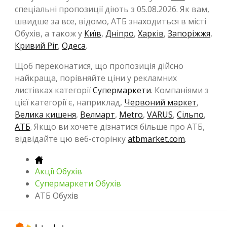
спеціальні пропозиції діють з 05.08.2026. Як вам,
швидше за все, відомо, АТБ знаходиться в місті
Обухів, а також у
Київ
,
Дніпро
,
Харків
,
Запоріжжя
,
Кривий Ріг
,
Одеса
.
Щоб переконатися, що пропозиція дійсно
найкраща, порівняйте ціни у рекламних
листівках категорії
Супермаркети
. Компаніями з
цієї категорії є, наприклад,
Червоний маркет
,
Велика кишеня
,
Велмарт
,
Metro
,
VARUS
,
Сільпо
,
АТБ
. Якщо ви хочете дізнатися більше про АТБ,
відвідайте цю веб-сторінку
atbmarket.com
.
Акції Обухів
Супермаркети Обухів
АТБ Обухів