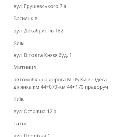
вул. Грушевського 7 а
Васильків
вул. Декабристiв 182
Київ
вул. Вітовта Князя буд. 1
Митниця
автомобільна дорога М-05 Київ-Одеса
ділянка км 44+070-км 44+170 праворуч
Київ
вул. Острівна 12 а
Гатне
вул. Прорізна 1