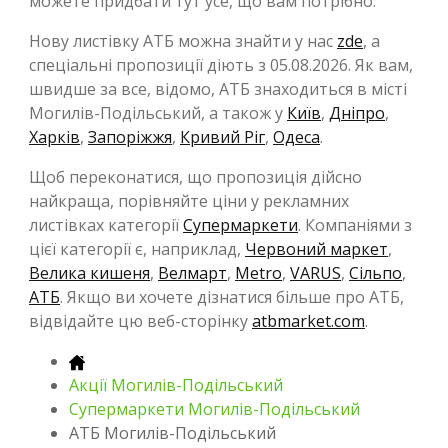
можете придбати тут усе, що вам потрібно.
Нову листівку АТБ можна знайти у нас
zde
, а
спеціальні пропозиції діють з 05.08.2026. Як вам,
швидше за все, відомо, АТБ знаходиться в місті
Могилів-Подільський, а також у
Київ
,
Дніпро
,
Харків
,
Запоріжжя
,
Кривий Ріг
,
Одеса
.
Щоб переконатися, що пропозиція дійсно
найкраща, порівняйте ціни у рекламних
листівках категорії
Супермаркети
. Компаніями з
цієї категорії є, наприклад,
Червоний маркет
,
Велика кишеня
,
Велмарт
,
Metro
,
VARUS
,
Сільпо
,
АТБ
. Якщо ви хочете дізнатися більше про АТБ,
відвідайте цю веб-сторінку
atbmarket.com
.
Акції Могилів-Подільський
Супермаркети Могилів-Подільський
АТБ Могилів-Подільський