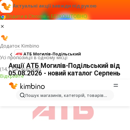
Актуальні акції завжди під рукою
Додати в Chrome – БЕЗКОШТОВНО
Додаток Kimbino
АТБ Могилів-Подільський
Усі пропозиції в одному місці
Акції АТБ Могилів-Подільський від
(14,1 тис. відгуків)
05.08.2026 - новий каталог Серпень
Відкрийте
ОГОЛОШЕННЯ
Пошук магазинів, категорій, товарів...