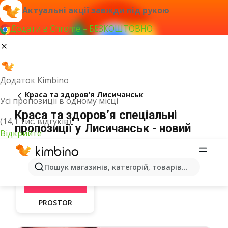
Актуальні акції завжди під рукою
Додати в Chrome – БЕЗКОШТОВНО
Додаток Kimbino
Краса та здоров’я Лисичанськ
Усі пропозиції в одному місці
Краса та здоров’я спеціальні
(14,1 тис. відгуків)
пропозиції у Лисичанськ - новий
Відкрийте
каталог
Пошук магазинів, категорій, товарів...
PROSTOR