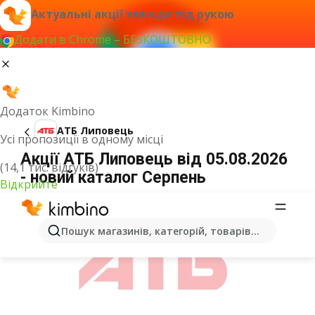
Актуальні акції завжди під рукою
Додати в Chrome – БЕЗКОШТОВНО
Додаток Kimbino
АТБ Липовець
Усі пропозиції в одному місці
Акції АТБ Липовець від 05.08.2026
(14,1 тис. відгуків)
- новий каталог Серпень
Відкрийте
ОГОЛОШЕННЯ
Пошук магазинів, категорій, товарів...