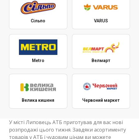
Сільпо
VARUS
Metro
Велмарт
Велика кишеня
Червоний маркет
У місті Липовець АТБ приготував для вас нові
розпродажі цього тижня. Завдяки асортименту
товарів у АТБ і чудовим цінам ви можете