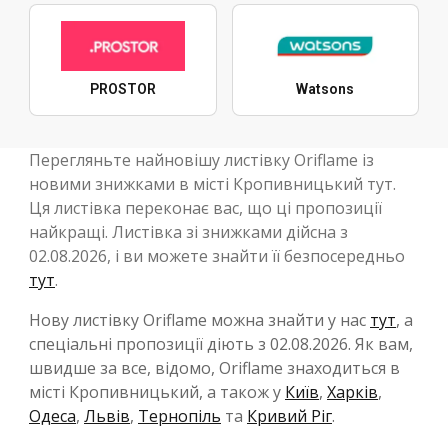
PROSTOR
Watsons
Перегляньте найновішу листівку Oriflame із
новими знижками в місті Кропивницький тут.
Ця листівка переконає вас, що ці пропозиції
найкращі. Листівка зі знижками дійсна з
02.08.2026, і ви можете знайти її безпосередньо
тут
.
Нову листівку Oriflame можна знайти у нас
тут
, а
спеціальні пропозиції діють з 02.08.2026. Як вам,
швидше за все, відомо, Oriflame знаходиться в
місті Кропивницький, а також у
Київ
,
Харків
,
Одеса
,
Львів
,
Тернопіль
та
Кривий Ріг
.