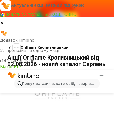
Актуальні акції завжди під рукою
Додати в Chrome – БЕЗКОШТОВНО
Додаток Kimbino
Oriflame Кропивницький
Усі пропозиції в одному місці
Акції Oriflame Кропивницький від
(14,1 тис. відгуків)
02.08.2026 - новий каталог Серпень
Відкрийте
ОГОЛОШЕННЯ
Пошук магазинів, категорій, товарів...