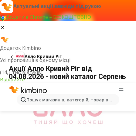
Актуальні акції завжди під рукою
Додати в Chrome – БЕЗКОШТОВНО
Додаток Kimbino
Алло Кривий Ріг
Усі пропозиції в одному місці
Акції Алло Кривий Ріг від
(14,1 тис. відгуків)
04.08.2026 - новий каталог Серпень
Відкрийте
ОГОЛОШЕННЯ
Пошук магазинів, категорій, товарів...