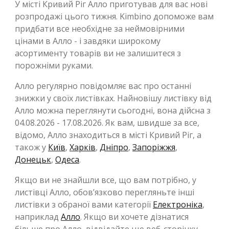
У місті Кривий Ріг Алло приготував для вас нові
розпродажі цього тижня. Kimbino допоможе вам
придбати все необхідне за неймовірними
цінами в Алло - і завдяки широкому
асортименту товарів ви не залишитеся з
порожніми руками.
Алло регулярно повідомляє вас про останні
знижки у своїх листівках. Найновішу листівку від
Алло можна переглянути сьогодні, вона дійсна з
04.08.2026 - 17.08.2026. Як вам, швидше за все,
відомо, Алло знаходиться в місті Кривий Ріг, а
також у
Київ
,
Харків
,
Дніпро
,
Запоріжжя
,
Донецьк
,
Одеса
.
Якщо ви не знайшли все, що вам потрібно, у
листівці Алло, обов’язково перегляньте інші
листівки з обраної вами категорії
Електроніка
,
наприклад
Алло
. Якщо ви хочете дізнатися
більше про Алло, відвідайте цю веб-сторінку