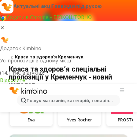
Актуальні акції завжди під рукою
Додати в Chrome – БЕЗКОШТОВНО
Додаток Kimbino
Краса та здоров’я Кременчук
Усі пропозиції в одному місці
Краса та здоров’я спеціальні
(14,1 тис. відгуків)
пропозиції у Кременчук - новий
Відкрийте
каталог
Пошук магазинів, категорій, товарів...
Eva
Yves Rocher
PROSTO