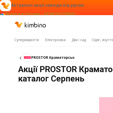
Актуальні акції завжди під рукою
Додати в Chrome – БЕЗКОШТОВНО
Супермаркети
Електроніка
Дім і сад
Одяг, взутт
PROSTOR Краматорськ
Акції PROSTOR Краматор
каталог Серпень