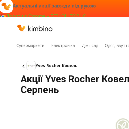
Актуальні акції завжди під рукою
Додати в Chrome – БЕЗКОШТОВНО
Супермаркети
Електроніка
Дім і сад
Одяг, взутт
Yves Rocher Ковель
Акції Yves Rocher Ковел
Серпень